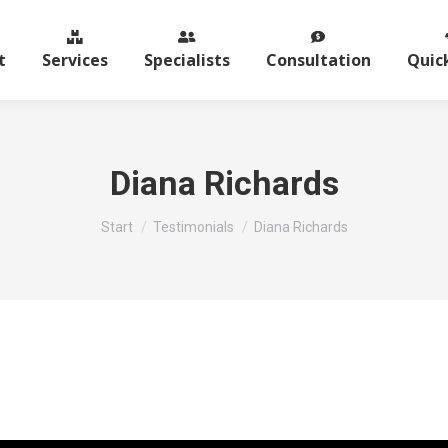
t
Services
Specialists
Consultation
Quick
Diana Richards
Sie befinden sich hier:
Start
Testimonials
Diana Richards